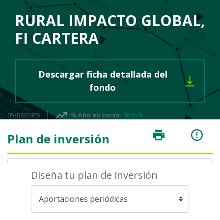
RURAL IMPACTO GLOBAL,
FI CARTERA
Descargar ficha detallada del
Se abre un PDF en una 
fondo
05/08/2026
% Año en curso:
10,67%
Plan de inversión
Diseña tu plan de inversión
IR