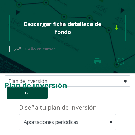
Descargar ficha detallada del
Se abre un PDF en una 
fondo
% Año en curso:
Plan de inversión
IR
Diseña tu plan de inversión