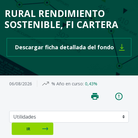
RURAL RENDIMIENTO
SOSTENIBLE, FI CARTERA
Se abre 
Descargar ficha detallada del fondo
06/08/2026
% Año en curso:
0,43%
IR