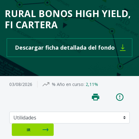
RURAL BONOS HIGH YIELD,
FI CARTERA
Se abre 
Descargar ficha detallada del fondo
03/08/2026
% Año en curso:
2,11%
IR