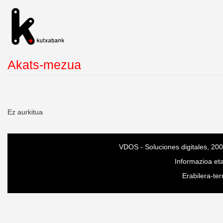
Akats-mezua
Ez aurkitua
VDOS
-
Soluciones digitales
, 20
Informazioa et
Erabilera-te