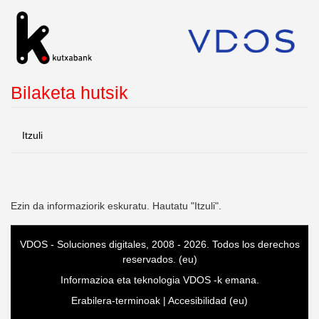
Bilaketa hutsik
Itzuli
Ezin da informaziorik eskuratu. Hautatu "Itzuli".
VDOS
-
Soluciones digitales
, 2008 - 2026. Todos los derechos
reservados. (eu)
Informazioa eta teknologia
VDOS
-k emana.
Erabilera-terminoak
|
Accesibilidad (eu)